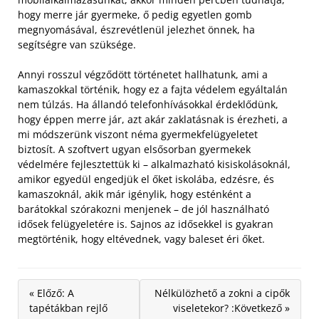
hogy merre jár gyermeke, ő pedig egyetlen gomb
megnyomásával, észrevétlenül jelezhet önnek, ha
segítségre van szüksége.
Annyi rosszul végződött történetet hallhatunk, ami a
kamaszokkal történik, hogy ez a fajta védelem egyáltalán
nem túlzás. Ha állandó telefonhívásokkal érdeklődünk,
hogy éppen merre jár, azt akár zaklatásnak is érezheti, a
mi módszerünk viszont néma gyermekfelügyeletet
biztosít.
A szoftvert ugyan elsősorban gyermekek
védelmére fejlesztettük ki – alkalmazható kisiskolásoknál,
amikor egyedül engedjük el őket iskolába, edzésre, és
kamaszoknál, akik már igénylik, hogy esténként a
barátokkal szórakozni menjenek – de jól használható
idősek felügyeletére is. Sajnos az idősekkel is gyakran
megtörténik, hogy eltévednek, vagy baleset éri őket.
« Előző: A
Nélkülözhető a zokni a cipők
tapétákban rejlő
viseletekor? :Következő »