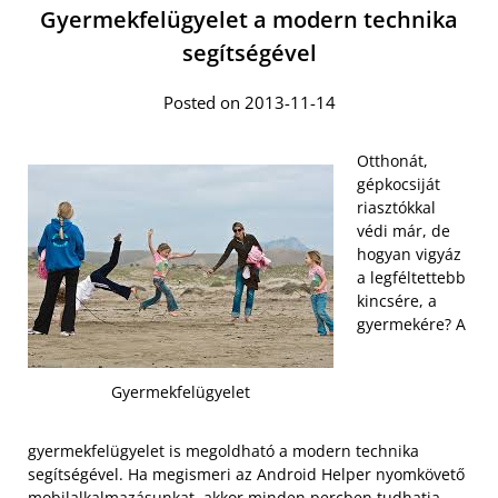
Gyermekfelügyelet a modern technika
segítségével
Posted on 2013-11-14
Otthonát,
gépkocsiját
riasztókkal
védi már, de
hogyan vigyáz
a legféltettebb
kincsére, a
gyermekére? A
Gyermekfelügyelet
gyermekfelügyelet is megoldható a modern technika
segítségével. Ha megismeri az Android Helper nyomkövető
mobilalkalmazásunkat, akkor minden percben tudhatja,