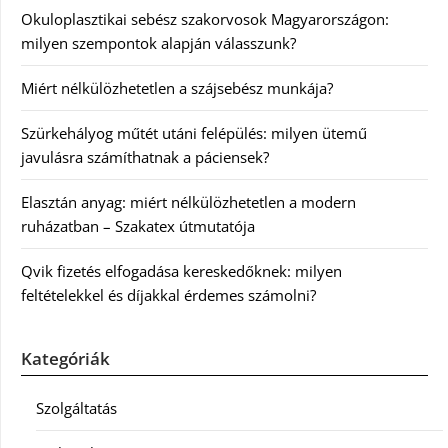
Okuloplasztikai sebész szakorvosok Magyarországon:
milyen szempontok alapján válasszunk?
Miért nélkülözhetetlen a szájsebész munkája?
Szürkehályog műtét utáni felépülés: milyen ütemű
javulásra számíthatnak a páciensek?
Elasztán anyag: miért nélkülözhetetlen a modern
ruházatban – Szakatex útmutatója
Qvik fizetés elfogadása kereskedőknek: milyen
feltételekkel és díjakkal érdemes számolni?
Kategóriák
Szolgáltatás