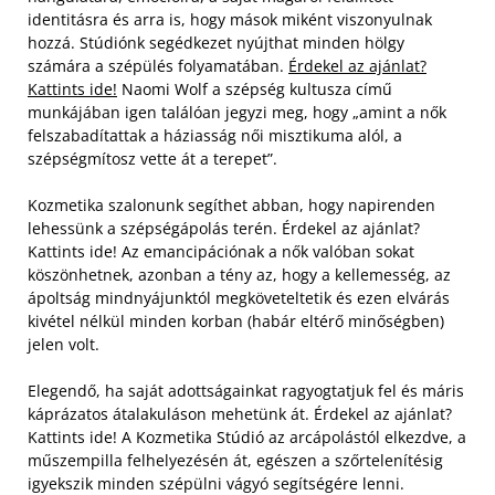
identitásra és arra is, hogy mások miként viszonyulnak
hozzá. Stúdiónk segédkezet nyújthat minden hölgy
számára a szépülés folyamatában.
Érdekel az ajánlat?
Kattints ide!
Naomi Wolf a szépség kultusza című
munkájában igen találóan jegyzi meg, hogy „amint a nők
felszabadítattak a háziasság női misztikuma alól, a
szépségmítosz vette át a terepet”.
Kozmetika szalonunk segíthet abban, hogy napirenden
lehessünk a szépségápolás terén. Érdekel az ajánlat?
Kattints ide! Az emancipációnak a nők valóban sokat
köszönhetnek, azonban a tény az, hogy a kellemesség, az
ápoltság mindnyájunktól megköveteltetik és ezen elvárás
kivétel nélkül minden korban (habár eltérő minőségben)
jelen volt.
Elegendő, ha saját adottságainkat ragyogtatjuk fel és máris
káprázatos átalakuláson mehetünk át. Érdekel az ajánlat?
Kattints ide! A Kozmetika Stúdió az arcápolástól elkezdve, a
műszempilla felhelyezésén át, egészen a szőrtelenítésig
igyekszik minden szépülni vágyó segítségére lenni.