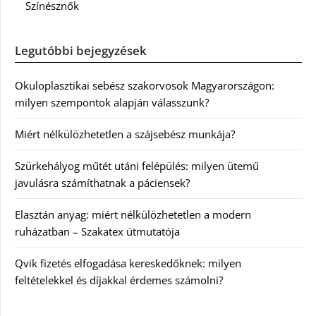
Színésznők
Legutóbbi bejegyzések
Okuloplasztikai sebész szakorvosok Magyarországon:
milyen szempontok alapján válasszunk?
Miért nélkülözhetetlen a szájsebész munkája?
Szürkehályog műtét utáni felépülés: milyen ütemű
javulásra számíthatnak a páciensek?
Elasztán anyag: miért nélkülözhetetlen a modern
ruházatban – Szakatex útmutatója
Qvik fizetés elfogadása kereskedőknek: milyen
feltételekkel és díjakkal érdemes számolni?