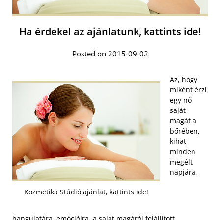
Ha érdekel az ajánlatunk, kattints ide!
Posted on 2015-09-02
Az, hogy
miként érzi
egy nő
saját
magát a
bőrében,
kihat
minden
megélt
napjára,
Kozmetika Stúdió ajánlat, kattints ide!
hangulatára, emócióira, a saját magáról felállított