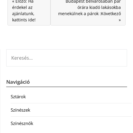
« Előző: Ha
Budapest belvárosában pár
érdekel az
órára kiadó lakásokba
ajánlatunk,
menekülnek a párok :Következő
kattints ide!
»
KERESÉS:
Navigáció
Sztárok
Színészek
Színésznők