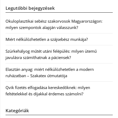
Legutóbbi bejegyzések
Okuloplasztikai sebész szakorvosok Magyarországon:
milyen szempontok alapján válasszunk?
Miért nélkülözhetetlen a szájsebész munkája?
Szürkehályog műtét utáni felépülés: milyen ütemű
javulásra számíthatnak a páciensek?
Elasztán anyag: miért nélkülözhetetlen a modern
ruházatban – Szakatex útmutatója
Qvik fizetés elfogadása kereskedőknek: milyen
feltételekkel és díjakkal érdemes számolni?
Kategóriák