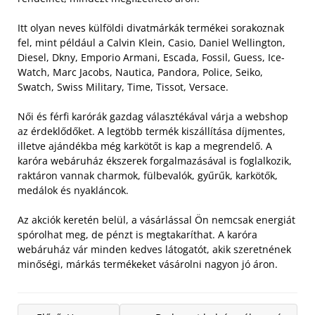
Itt olyan neves külföldi divatmárkák termékei sorakoznak
fel, mint például a Calvin Klein, Casio, Daniel Wellington,
Diesel, Dkny, Emporio Armani, Escada, Fossil, Guess, Ice-
Watch, Marc Jacobs, Nautica, Pandora, Police, Seiko,
Swatch, Swiss Military, Time, Tissot, Versace.
Női és férfi karórák gazdag választékával várja a webshop
az érdeklődőket. A legtöbb termék kiszállítása díjmentes,
illetve ajándékba még karkötőt is kap a megrendelő. A
karóra webáruház ékszerek forgalmazásával is foglalkozik,
raktáron vannak charmok, fülbevalók, gyűrűk, karkötők,
medálok és nyakláncok.
Az akciók keretén belül, a vásárlással Ön nemcsak energiát
spórolhat meg, de pénzt is megtakaríthat. A karóra
webáruház vár minden kedves látogatót, akik szeretnének
minőségi, márkás termékeket vásárolni nagyon jó áron.