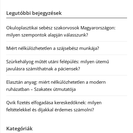
Legutóbbi bejegyzések
Okuloplasztikai sebész szakorvosok Magyarországon:
milyen szempontok alapján válasszunk?
Miért nélkülözhetetlen a szájsebész munkája?
Szürkehályog műtét utáni felépülés: milyen ütemű
javulásra számíthatnak a páciensek?
Elasztán anyag: miért nélkülözhetetlen a modern
ruházatban – Szakatex útmutatója
Qvik fizetés elfogadása kereskedőknek: milyen
feltételekkel és díjakkal érdemes számolni?
Kategóriák