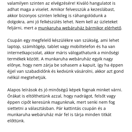
valamilyen szinten az elvégzésére! Kiváló hangulatot is
adhat maga a viselet. Amikor felvesszük a kezeslábast,
akkor bizonyos szinten lelkileg is ráhangolódunk a
dolgokra, ami jó felkészülés lehet. Nem kell az üzleteket
feljárni, mert a
munkaruha webáruház bármikor elérhető
.
Csupán egy megfelelő készülékre van szükség, ami lehet
laptop, számítógép, tablet vagy mobiltelefon és ha van
internetkapcsolat, akkor máris válogathatunk a minőségi
termékek között. A munkaruha webáruház egyik nagy
előnye, hogy nem zárja be sohasem a kapuit, így ha éppen
éjjel van szabadidőnk és kedvünk vásárolni, akkor azt gond
nélkül megtehetjük.
Alapos leírások és jó minőségű képek fognak minket várni.
Órákat is eltölthetünk azzal, hogy nadrágot, felsőt vagy
éppen cipőt keresünk magunknak, mert senki nem fog
siettetni a választásban. Pár kattintás csupán és a
munkaruha webáruház már fel is tárja minden titkát
előttünk.