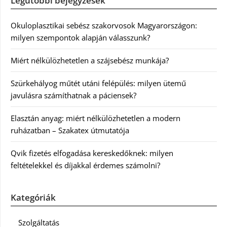
Legutóbbi bejegyzések
Okuloplasztikai sebész szakorvosok Magyarországon:
milyen szempontok alapján válasszunk?
Miért nélkülözhetetlen a szájsebész munkája?
Szürkehályog műtét utáni felépülés: milyen ütemű
javulásra számíthatnak a páciensek?
Elasztán anyag: miért nélkülözhetetlen a modern
ruházatban – Szakatex útmutatója
Qvik fizetés elfogadása kereskedőknek: milyen
feltételekkel és díjakkal érdemes számolni?
Kategóriák
Szolgáltatás