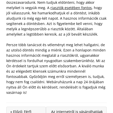
összezavarodunk. Nem tudjuk eldönteni, hogy akkor
melyiket is vegyük meg. A
riasztók esetében fontos
, hogy
jól válasszunk. Ne hamarkodhatjuk el a döntést, inkább
aludjunk rá még egy-két napot. A hasznos információk csak
segítenek a döntésben. Azt is figyelembe kell venni, hogy
melyik a legnépszerűbb a riasztók között. Általában
amelyiket a legtöbben keresik, az a jól bevált készülék.
Persze több tanácsot és véleményt meg lehet hallgatni, de
az utolsó döntés mindig a miénk. Ezen a honlapon minden
hasznos információt megtalál a riasztókról, ugyanakkor
kérdéssel is fordulhat nyugodtan szakemberünkhöz. Mi az
Ön érdekeit tartjuk szem előtt elsősorban. A kiváló munka
és az elégedett kliensek számunkra mindennél
fontosabbak. Győződjön meg erről személyesen is, tudjuk,
hogy nem fog csalódni. Webáruházunk a nap 24 órájában
nyitva áll Ön előtt és kérdéseit, rendelését is fogadjuk még
vasárnap is!
« Előző: Férfi
Az internetről is vásárolhatóak