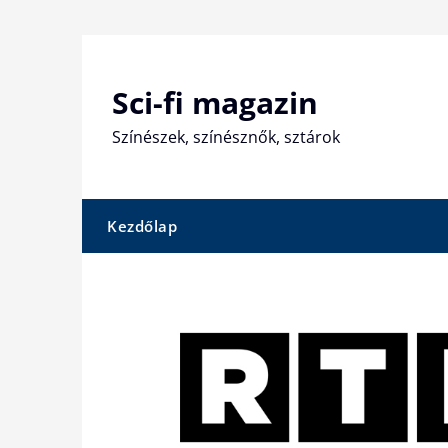
Skip
to
content
Sci-fi magazin
Színészek, színésznők, sztárok
Kezdőlap