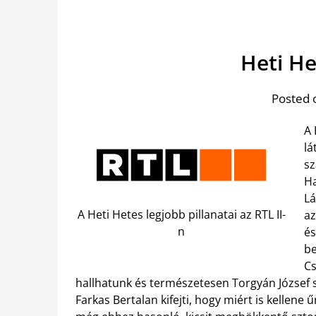
Heti He
Posted 
A 
lá
sz
Ha
Lá
A Heti Hetes legjobb pillanatai az RTL II-
az
n
és
be
Cs
hallhatunk és természetesen Torgyán József 
Farkas Bertalan kifejti, hogy miért is kellene