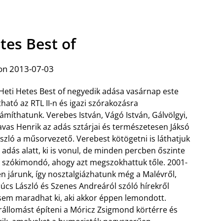
tes Best of
on 2013-07-03
Heti Hetes Best of negyedik adása vasárnap este
tható az RTL II-n és igazi szórakozásra
ámíthatunk. Verebes István, Vágó István, Gálvölgyi,
vas Henrik az adás sztárjai és természetesen Jáksó
szló a műsorvezető. Verebest kötögetni is láthatjuk
 adás alatt, ki is vonul, de minden percben őszinte
 szókimondó, ahogy azt megszokhattuk tőle. 2001-
n járunk, így nosztalgiázhatunk még a Malévről,
úcs László és Szenes Andreáról szóló hírekről
sem maradhat ki, aki akkor éppen lemondott.
 űrállomást építeni a Móricz Zsigmond körtérre és