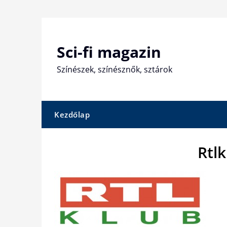
Skip
to
content
Sci-fi magazin
Színészek, színésznők, sztárok
Kezdőlap
Rtl