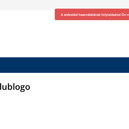
A weboldal használatának folytatásával Ön e
klublogo