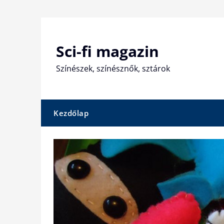
Skip
to
content
Sci-fi magazin
Színészek, színésznők, sztárok
Kezdőlap