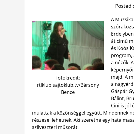
Posted 
A Muzsika 
szórakozt
Erdélyben
át című mű
és Koós K
program, a
a nézők. A
képernyői 
majd.
A m
fotókredit:
a nagyérde
rtlklub.sajtoklub.tv/Bársony
Gáspár Gy
Bence
Bálint, Br
Cini is jó
mulattak a közönséggel együtt. Mindennek nem
részesei lehetnek. Aki szeretne egy hatalmasa
szilveszteri műsorát.