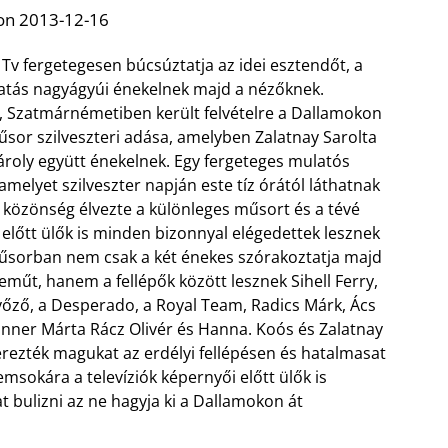
on 2013-12-16
Tv fergetegesen búcsúztatja az idei esztendőt, a
atás nagyágyúi énekelnek majd a nézőknek.
, Szatmárnémetiben került felvételre a Dallamokon
sor szilveszteri adása, amelyben Zalatnay Sarolta
ároly együtt énekelnek. Egy fergeteges mulatós
melyet szilveszter napján este tíz órától láthatnak
 közönség élvezte a különleges műsort és a tévé
előtt ülők is minden bizonnyal elégedettek lesznek
űsorban nem csak a két énekes szórakoztatja majd
műt, hanem a fellépők között lesznek Sihell Ferry,
őző, a Desperado, a Royal Team, Radics Márk, Ács
unner Márta Rácz Olivér és Hanna. Koós és Zalatnay
l érezték magukat az erdélyi fellépésen és hatalmasat
sokára a televíziók képernyői előtt ülők is
t bulizni az ne hagyja ki a Dallamokon át