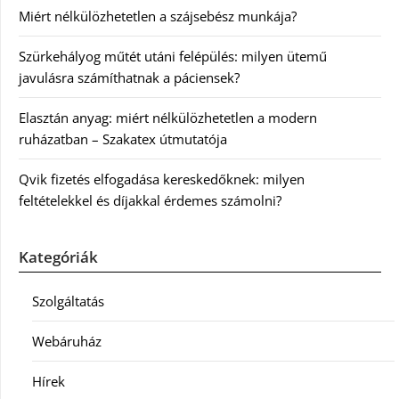
Miért nélkülözhetetlen a szájsebész munkája?
Szürkehályog műtét utáni felépülés: milyen ütemű
javulásra számíthatnak a páciensek?
Elasztán anyag: miért nélkülözhetetlen a modern
ruházatban – Szakatex útmutatója
Qvik fizetés elfogadása kereskedőknek: milyen
feltételekkel és díjakkal érdemes számolni?
Kategóriák
Szolgáltatás
Webáruház
Hírek