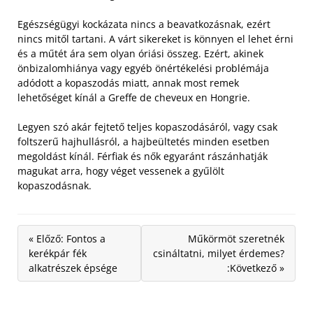
Egészségügyi kockázata nincs a beavatkozásnak, ezért
nincs mitől tartani. A várt sikereket is könnyen el lehet érni
és a műtét ára sem olyan óriási összeg. Ezért, akinek
önbizalomhiánya vagy egyéb önértékelési problémája
adódott a kopaszodás miatt, annak most remek
lehetőséget kínál a Greffe de cheveux en Hongrie.
Legyen szó akár fejtető teljes kopaszodásáról, vagy csak
foltszerű hajhullásról, a hajbeültetés minden esetben
megoldást kínál. Férfiak és nők egyaránt rászánhatják
magukat arra, hogy véget vessenek a gyűlölt
kopaszodásnak.
« Előző: Fontos a
Műkörmöt szeretnék
kerékpár fék
csináltatni, milyet érdemes?
alkatrészek épsége
:Következő »