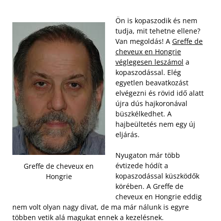
Ön is kopaszodik és nem
tudja, mit tehetne ellene?
Van megoldás! A
Greffe de
cheveux en Hongrie
véglegesen leszámol
a
kopaszodással. Elég
egyetlen beavatkozást
elvégezni és rövid idő alatt
újra dús hajkoronával
büszkélkedhet. A
hajbeültetés nem egy új
eljárás.
Nyugaton már több
évtizede hódít a
Greffe de cheveux en
kopaszodással küszködők
Hongrie
körében. A Greffe de
cheveux en Hongrie eddig
nem volt olyan nagy divat, de ma már nálunk is egyre
többen vetik alá magukat ennek a kezelésnek.