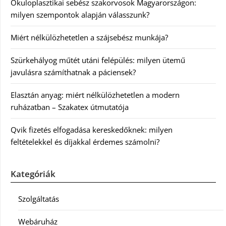
Okuloplasztikai sebész szakorvosok Magyarországon:
milyen szempontok alapján válasszunk?
Miért nélkülözhetetlen a szájsebész munkája?
Szürkehályog műtét utáni felépülés: milyen ütemű
javulásra számíthatnak a páciensek?
Elasztán anyag: miért nélkülözhetetlen a modern
ruházatban – Szakatex útmutatója
Qvik fizetés elfogadása kereskedőknek: milyen
feltételekkel és díjakkal érdemes számolni?
Kategóriák
Szolgáltatás
Webáruház