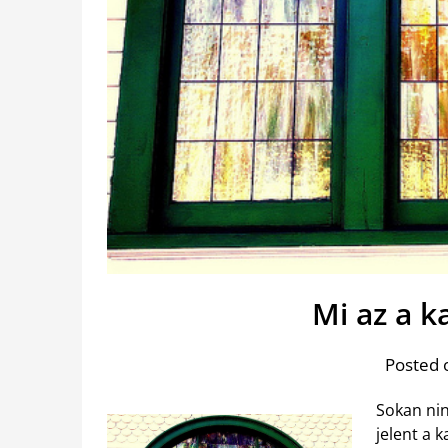
Mi az a k
Posted 
Sokan nin
jelent a 