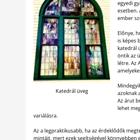
egyedi gy
esetben.
ember sz
Előnye, h
is képes b
katedrál 
öntik az 
létre. Az
amelyeket
Mindegyik
Katedrál üveg
azoknak a
Az árut b
lehet meg
variálásra.
Az a legpraktikusabb, ha az érdeklődők megte
mintáit, mert ezek segítségével könnyebben e