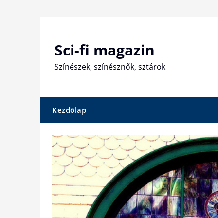
Skip
to
content
Sci-fi magazin
Színészek, színésznők, sztárok
Kezdőlap