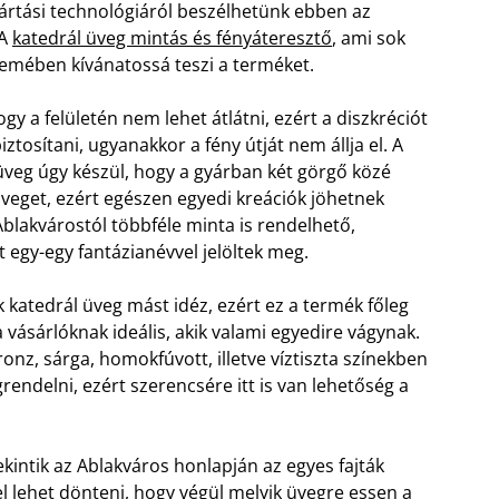
ártási technológiáról beszélhetünk ebben az
 A
katedrál üveg mintás és fényáteresztő
, ami sok
emében kívánatossá teszi a terméket.
ogy a felületén nem lehet átlátni, ezért a diszkréciót
iztosítani, ugyanakkor a fény útját nem állja el. A
üveg úgy készül, hogy a gyárban két görgő közé
üveget, ezért egészen egyedi kreációk jöhetnek
 Ablakvárostól többféle minta is rendelhető,
 egy-egy fantázianévvel jelöltek meg.
 katedrál üveg mást idéz, ezért ez a termék főleg
 vásárlóknak ideális, akik valami egyedire vágynak.
ronz, sárga, homokfúvott, illetve víztiszta színekben
rendelni, ezért szerencsére itt is van lehetőség a
kintik az Ablakváros honlapján az egyes fajták
l lehet dönteni, hogy végül melyik üvegre essen a