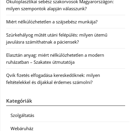
Okuloplasztikai sebész szakorvosok Magyarországon:
milyen szempontok alapján válasszunk?
Miért nélkülözhetetlen a szájsebész munkája?
Szürkehályog műtét utáni felépülés: milyen ütemű
javulásra számíthatnak a páciensek?
Elasztán anyag: miért nélkülözhetetlen a modern
ruházatban – Szakatex útmutatója
Qvik fizetés elfogadása kereskedőknek: milyen
feltételekkel és díjakkal érdemes számolni?
Kategóriák
Szolgáltatás
Webáruház