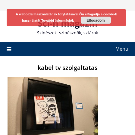
Skip
to
A weboldal használatának folytatásával Ön elfogadja a cookie-k
content
Sci-fi magazin
Elfogadom
használatát
További információk
Színészek, színésznők, sztárok
Menu
kabel tv szolgaltatas