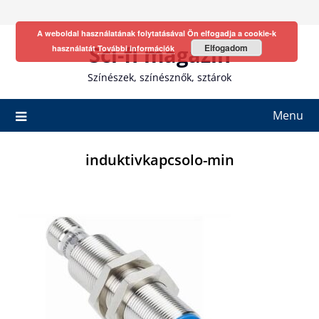
Skip
to
A weboldal használatának folytatásával Ön elfogadja a cookie-k
content
Sci-fi magazin
Elfogadom
használatát
További információk
Színészek, színésznők, sztárok
Menu
induktivkapcsolo-min