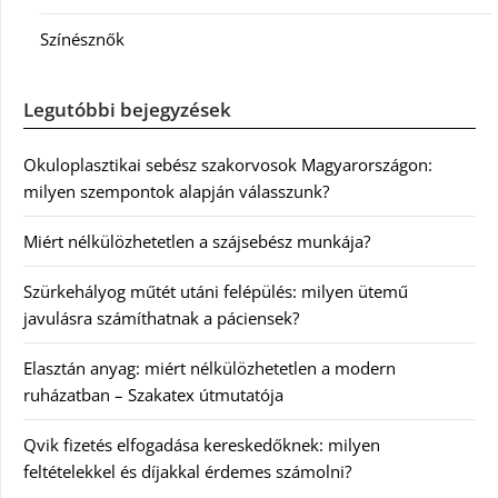
Színésznők
Legutóbbi bejegyzések
Okuloplasztikai sebész szakorvosok Magyarországon:
milyen szempontok alapján válasszunk?
Miért nélkülözhetetlen a szájsebész munkája?
Szürkehályog műtét utáni felépülés: milyen ütemű
javulásra számíthatnak a páciensek?
Elasztán anyag: miért nélkülözhetetlen a modern
ruházatban – Szakatex útmutatója
Qvik fizetés elfogadása kereskedőknek: milyen
feltételekkel és díjakkal érdemes számolni?