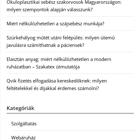
Okuloplasztikai sebész szakorvosok Magyarországon:
milyen szempontok alapján válasszunk?
Miért nélkülözhetetlen a szájsebész munkája?
Szürkehályog műtét utáni felépülés: milyen ütemű
javulásra számíthatnak a páciensek?
Elasztán anyag: miért nélkülözhetetlen a modern
ruházatban – Szakatex útmutatója
Qvik fizetés elfogadása kereskedőknek: milyen
feltételekkel és díjakkal érdemes számolni?
Kategóriák
Szolgáltatás
Webáruház