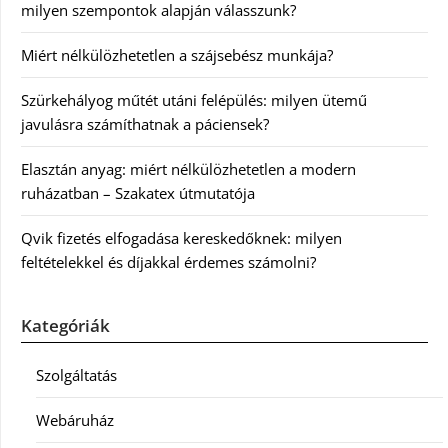
milyen szempontok alapján válasszunk?
Miért nélkülözhetetlen a szájsebész munkája?
Szürkehályog műtét utáni felépülés: milyen ütemű
javulásra számíthatnak a páciensek?
Elasztán anyag: miért nélkülözhetetlen a modern
ruházatban – Szakatex útmutatója
Qvik fizetés elfogadása kereskedőknek: milyen
feltételekkel és díjakkal érdemes számolni?
Kategóriák
Szolgáltatás
Webáruház