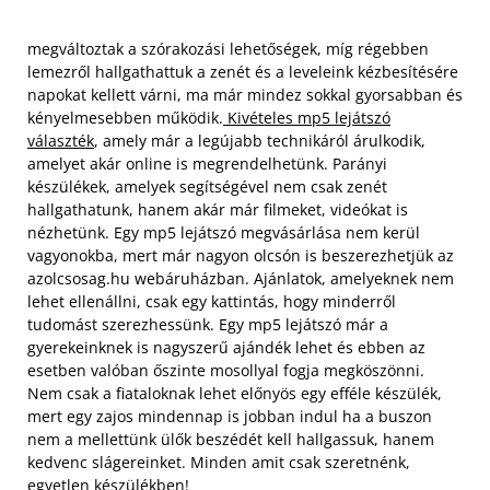
megváltoztak a szórakozási lehetőségek, míg régebben
lemezről hallgathattuk a zenét és a leveleink kézbesítésére
napokat kellett várni, ma már mindez sokkal gyorsabban és
kényelmesebben működik.
Kivételes mp5 lejátszó
választék
, amely már a legújabb technikáról árulkodik,
amelyet akár online is megrendelhetünk. Parányi
készülékek, amelyek segítségével nem csak zenét
hallgathatunk, hanem akár már filmeket, videókat is
nézhetünk.
Egy mp5 lejátszó megvásárlása nem kerül
vagyonokba, mert már nagyon olcsón is beszerezhetjük az
azolcsosag.hu webáruházban. Ajánlatok, amelyeknek nem
lehet ellenállni, csak egy kattintás, hogy minderről
tudomást szerezhessünk. Egy mp5 lejátszó már a
gyerekeinknek is nagyszerű ajándék lehet és ebben az
esetben valóban őszinte mosollyal fogja megköszönni.
Nem csak a fiataloknak lehet előnyös egy efféle készülék,
mert egy zajos mindennap is jobban indul ha a buszon
nem a mellettünk ülők beszédét kell hallgassuk, hanem
kedvenc slágereinket. Minden amit csak szeretnénk,
egyetlen készülékben!