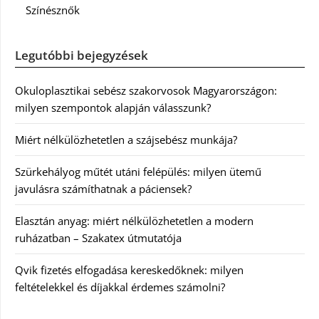
Színésznők
Legutóbbi bejegyzések
Okuloplasztikai sebész szakorvosok Magyarországon:
milyen szempontok alapján válasszunk?
Miért nélkülözhetetlen a szájsebész munkája?
Szürkehályog műtét utáni felépülés: milyen ütemű
javulásra számíthatnak a páciensek?
Elasztán anyag: miért nélkülözhetetlen a modern
ruházatban – Szakatex útmutatója
Qvik fizetés elfogadása kereskedőknek: milyen
feltételekkel és díjakkal érdemes számolni?