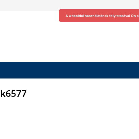
A weboldal használatának folytatásával Ön e
k6577