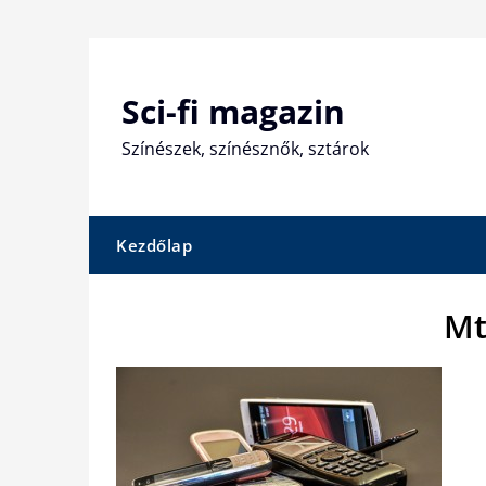
Skip
to
content
Sci-fi magazin
Színészek, színésznők, sztárok
Kezdőlap
Mt