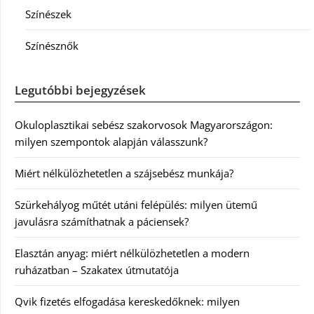
Színészek
Színésznők
Legutóbbi bejegyzések
Okuloplasztikai sebész szakorvosok Magyarországon:
milyen szempontok alapján válasszunk?
Miért nélkülözhetetlen a szájsebész munkája?
Szürkehályog műtét utáni felépülés: milyen ütemű
javulásra számíthatnak a páciensek?
Elasztán anyag: miért nélkülözhetetlen a modern
ruházatban – Szakatex útmutatója
Qvik fizetés elfogadása kereskedőknek: milyen