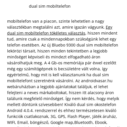
dual sim mobiltelefon
mobiltelefon van a piacon, szinte lehetetlen a nagy
választékban megtalálni azt, amire igazán vágyunk.
Egy
dual sim mobiltelefon tökéletes választás
, hiszen mindent
tud, amire csak a mindennapokban szükségünk lehet egy
telefon esetében. Az új Bluebo 9300 dual sim mobiltelefon
lekörözi társait, hiszen minden tekintetben a legjobb
minőséget képviseli és mindezt elfogadható áron
vásárolhatjuk meg. A 4 Gb-os memóriája pár évvel ezelőtt
még egy számítógépnek is becsületére vált volna, így
egyértelmű, hogy mit is kell választanunk ha dual sim
mobiltelefont szeretnénk vásárolni.
Az androidvasar.hu
webáruházban a legjobb ajánlatokat találjuk, el lehet
felejteni a neves márkaboltokat, hiszen itt alacsony áron
találunk megfelelő minőséget. Így nem kérdés, hogy melyik
mellett döntünk szívesebben! Kiváló dual sim okostelefon
Android 4.0.4. rendszerrel és ehhez természetesen kiváló
funkciók csatlakoznak, 3G, GPS, Flash Player, Játék áruház,
WIFI, Email, böngésző, Google map,Bluetooth, Ebook,