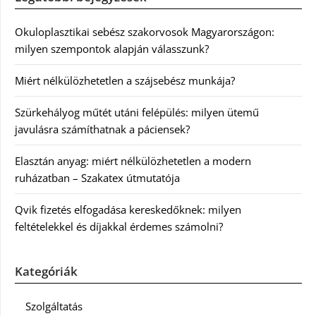
Okuloplasztikai sebész szakorvosok Magyarországon:
milyen szempontok alapján válasszunk?
Miért nélkülözhetetlen a szájsebész munkája?
Szürkehályog műtét utáni felépülés: milyen ütemű
javulásra számíthatnak a páciensek?
Elasztán anyag: miért nélkülözhetetlen a modern
ruházatban – Szakatex útmutatója
Qvik fizetés elfogadása kereskedőknek: milyen
feltételekkel és díjakkal érdemes számolni?
Kategóriák
Szolgáltatás