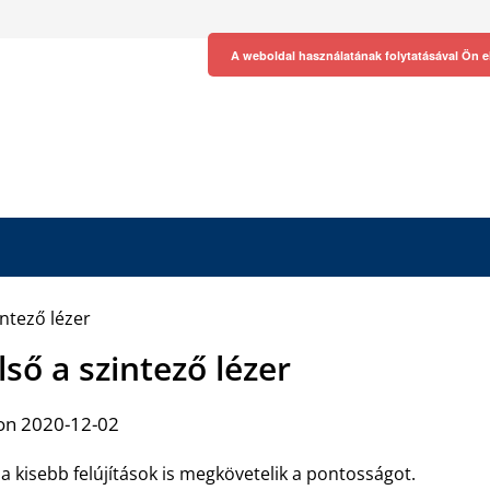
A weboldal használatának folytatásával Ön e
lső a szintező lézer
on 2020-12-02
a kisebb felújítások is megkövetelik a pontosságot.