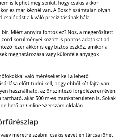
 nem is lephet meg senkit, hogy csakis akkor
kor ez már kéznél van. A Bosch számtalan olyan
csalódást a kiváló precizitásának hála.
 bír. Miért annyira fontos ez? Nos, a megerősített
or zord körülményei között is pontos adatokat ad
tező lézer akkor is egy biztos eszköz, amikor a
tések meghatározása vagy különféle anyagok
 hőfokokkal való méréseket kell a lehető
árlása előtt tudni kell, hogy ebből két fajta van:
yen használható, az önszintező forgólézerei révén,
n tartható, akár 500 m-es munkaterületen is. Sokak
elhető az Online Szerszám oldalán.
örfűrészlap
 vagy méretre szabni, csakis egyetlen tárcsa jöhet