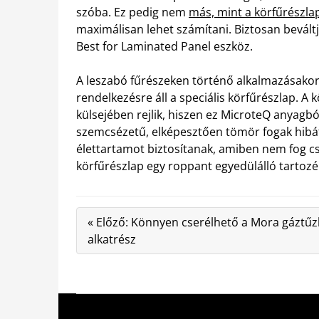
szóba. Ez pedig nem
más, mint a körfűrészla
maximálisan lehet számítani. Biztosan bevált
Best for Laminated Panel eszköz.
A leszabó fűrészeken történő alkalmazásakor
rendelkezésre áll a speciális körfűrészlap. A
külsejében rejlik, hiszen ez MicroteQ anyagbó
szemcsézetű, elképesztően tömör fogak hibát
élettartamot biztosítanak, amiben nem fog cs
körfűrészlap egy roppant egyedülálló tartozé
« Előző: Könnyen cserélhető a Mora gáztűz
alkatrész