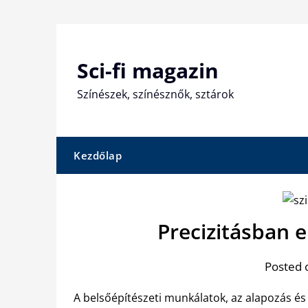
Skip
to
content
Sci-fi magazin
Színészek, színésznők, sztárok
Kezdőlap
Precizitásban e
Posted 
A belsőépítészeti munkálatok, az alapozás és 