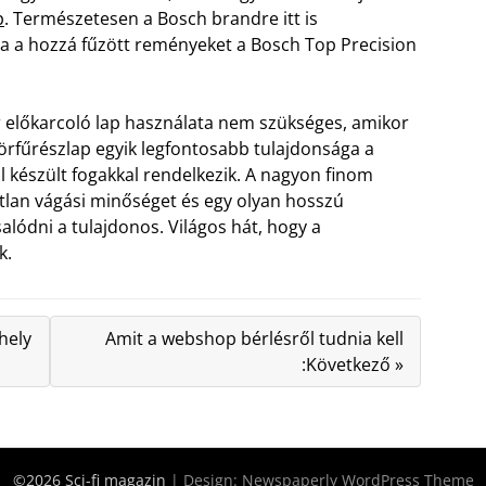
p
. Természetesen a Bosch brandre itt is
ja a hozzá fűzött reményeket a Bosch Top Precision
 előkarcoló lap használata nem szükséges, amikor
 körfűrészlap egyik legfontosabb tulajdonsága a
l készült fogakkal rendelkezik. A nagyon finom
lan vágási minőséget és egy olyan hosszú
alódni a tulajdonos. Világos hát, hogy a
k.
hely
Amit a webshop bérlésről tudnia kell
:Következő »
©2026 Sci-fi magazin
| Design:
Newspaperly WordPress Theme