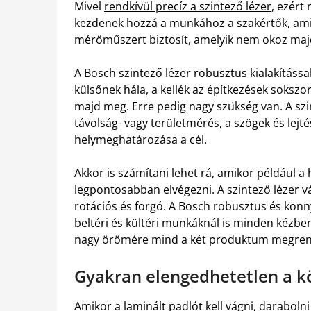
Mivel
rendkívül precíz a szintező lézer
, ezért
kezdenek hozzá a munkához a szakértők, ami
mérőműszert biztosít, amelyik nem okoz majd 
A Bosch szintező lézer robusztus kialakítással
külsőnek hála, a kellék az építkezések soksz
majd meg. Erre pedig nagy szükség van. A szin
távolság- vagy területmérés, a szögek és lej
helymeghatározása a cél.
Akkor is számítani lehet rá, amikor például a
legpontosabban elvégezni. A szintező lézer vás
rotációs és forgó. A Bosch robusztus és könn
beltéri és kültéri munkáknál is minden kézbe
nagy örömére mind a két produktum megrend
Gyakran elengedhetetlen a k
Amikor a laminált padlót kell vágni, darabolni