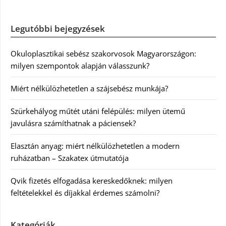
Legutóbbi bejegyzések
Okuloplasztikai sebész szakorvosok Magyarországon:
milyen szempontok alapján válasszunk?
Miért nélkülözhetetlen a szájsebész munkája?
Szürkehályog műtét utáni felépülés: milyen ütemű
javulásra számíthatnak a páciensek?
Elasztán anyag: miért nélkülözhetetlen a modern
ruházatban – Szakatex útmutatója
Qvik fizetés elfogadása kereskedőknek: milyen
feltételekkel és díjakkal érdemes számolni?
Kategóriák