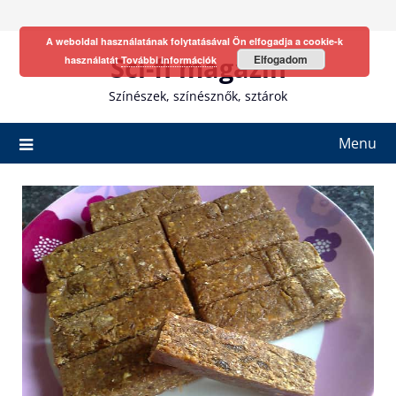
Skip
to
A weboldal használatának folytatásával Ön elfogadja a cookie-k
content
Sci-fi magazin
Elfogadom
használatát
További információk
Színészek, színésznők, sztárok
Menu