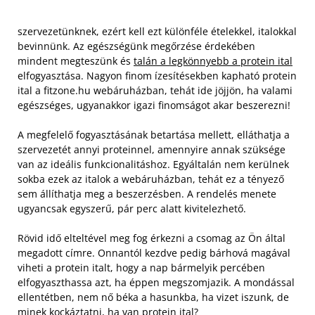
szervezetünknek, ezért kell ezt különféle ételekkel, italokkal
bevinnünk. Az egészségünk megőrzése érdekében
mindent megteszünk és
talán a legkönnyebb a protein ital
elfogyasztása. Nagyon finom ízesítésekben kapható protein
ital a fitzone.hu webáruházban, tehát ide jöjjön, ha valami
egészséges, ugyanakkor igazi finomságot akar beszerezni!
A megfelelő fogyasztásának betartása mellett, elláthatja a
szervezetét annyi proteinnel, amennyire annak szüksége
van az ideális funkcionalitáshoz. Egyáltalán nem kerülnek
sokba ezek az italok a webáruházban, tehát ez a tényező
sem állíthatja meg a beszerzésben. A rendelés menete
ugyancsak egyszerű, pár perc alatt kivitelezhető.
Rövid idő elteltével meg fog érkezni a csomag az Ön által
megadott címre. Onnantól kezdve pedig bárhová magával
viheti a protein italt, hogy a nap bármelyik percében
elfogyaszthassa azt, ha éppen megszomjazik. A mondással
ellentétben, nem nő béka a hasunkba, ha vizet iszunk, de
minek kockáztatni, ha van protein ital?