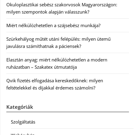
Okuloplasztikai sebész szakorvosok Magyarországon:
milyen szempontok alapján válasszunk?
Miért nélkülözhetetlen a szájsebész munkája?
Szürkehályog műtét utáni felépülés: milyen ütemű
javulásra számíthatnak a páciensek?
Elasztán anyag: miért nélkülözhetetlen a modern
ruházatban – Szakatex útmutatója
Qvik fizetés elfogadása kereskedőknek: milyen
feltételekkel és díjakkal érdemes számolni?
Kategóriák
Szolgáltatás