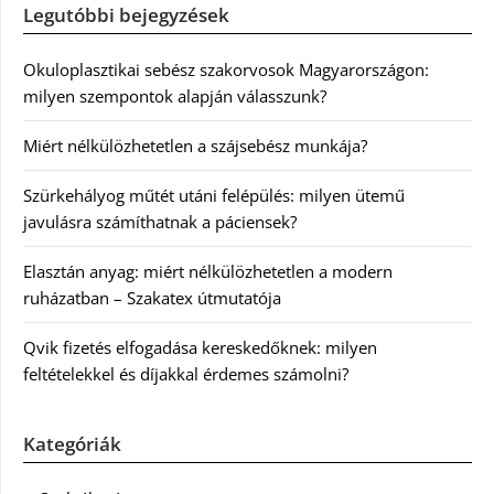
Legutóbbi bejegyzések
Okuloplasztikai sebész szakorvosok Magyarországon:
milyen szempontok alapján válasszunk?
Miért nélkülözhetetlen a szájsebész munkája?
Szürkehályog műtét utáni felépülés: milyen ütemű
javulásra számíthatnak a páciensek?
Elasztán anyag: miért nélkülözhetetlen a modern
ruházatban – Szakatex útmutatója
Qvik fizetés elfogadása kereskedőknek: milyen
feltételekkel és díjakkal érdemes számolni?
Kategóriák