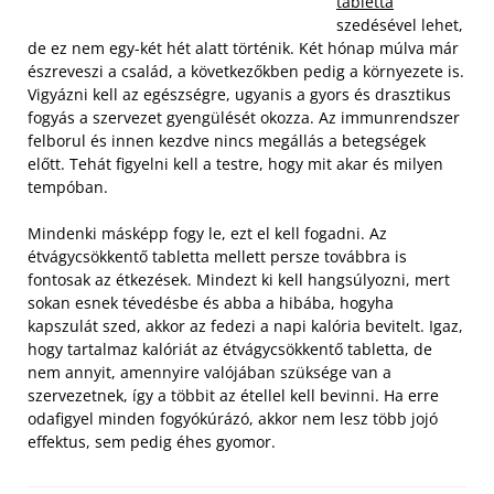
tabletta
szedésével lehet,
de ez nem egy-két hét alatt történik. Két hónap múlva már
észreveszi a család, a következőkben pedig a környezete is.
Vigyázni kell az egészségre, ugyanis a gyors és drasztikus
fogyás a szervezet gyengülését okozza. Az immunrendszer
felborul és innen kezdve nincs megállás a betegségek
előtt. Tehát figyelni kell a testre, hogy mit akar és milyen
tempóban.
Mindenki másképp fogy le, ezt el kell fogadni. Az
étvágycsökkentő tabletta mellett persze továbbra is
fontosak az étkezések. Mindezt ki kell hangsúlyozni, mert
sokan esnek tévedésbe és abba a hibába, hogyha
kapszulát szed, akkor az fedezi a napi kalória bevitelt. Igaz,
hogy tartalmaz kalóriát az étvágycsökkentő tabletta, de
nem annyit, amennyire valójában szüksége van a
szervezetnek, így a többit az étellel kell bevinni. Ha erre
odafigyel minden fogyókúrázó, akkor nem lesz több jojó
effektus, sem pedig éhes gyomor.