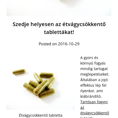
Szedje helyesen az étvágycsökkentő
tablettákat!
Posted on 2016-10-29
A gyors és
könnyű fogyás
mindig tartogat
meglepetéseket.
Általában a jojó
effektus lép fel
ilyenkor, ami
kiábrándító.
Tartósan fogyni
az
étvágycsökkentő
Étvágycsökkentő tabletta