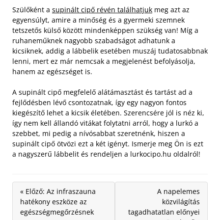
Szülőként a
supinált cipő révén találhatjuk
meg azt az
egyensúlyt, amire a minőség és a gyermeki szemnek
tetszetős külső között mindenképpen szükség van! Míg a
ruhaneműknek nagyobb szabadságot adhatunk a
kicsiknek, addig a lábbelik esetében muszáj tudatosabbnak
lenni, mert ez már nemcsak a megjelenést befolyásolja,
hanem az egészséget is.
A supinált cipő megfelelő alátámasztást és tartást ad a
fejlődésben lévő csontozatnak, így egy nagyon fontos
kiegészítő lehet a kicsik életében. Szerencsére jól is néz ki,
így nem kell állandó vitákat folytatni arról, hogy a lurkó a
szebbet, mi pedig a nívósabbat szeretnénk, hiszen a
supinált cipő ötvözi ezt a két igényt. Ismerje meg Ön is ezt
a nagyszerű lábbelit és rendeljen a lurkocipo.hu oldalról!
« Előző: Az infraszauna
A napelemes
hatékony eszköze az
közvilágítás
egészségmegőrzésnek
tagadhatatlan előnyei