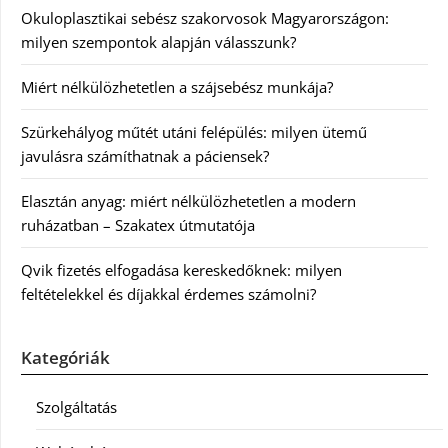
Okuloplasztikai sebész szakorvosok Magyarországon:
milyen szempontok alapján válasszunk?
Miért nélkülözhetetlen a szájsebész munkája?
Szürkehályog műtét utáni felépülés: milyen ütemű
javulásra számíthatnak a páciensek?
Elasztán anyag: miért nélkülözhetetlen a modern
ruházatban – Szakatex útmutatója
Qvik fizetés elfogadása kereskedőknek: milyen
feltételekkel és díjakkal érdemes számolni?
Kategóriák
Szolgáltatás