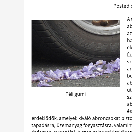
Posted 
A 
ab
az
ha
el
fo
sz
an
bo
ab
ut
Téli gumi
sz
ab
és
érdeklődők, amelyek kiváló abroncsokat bizto
tapadásra, üzemanyag fogyasztásra, valamint a