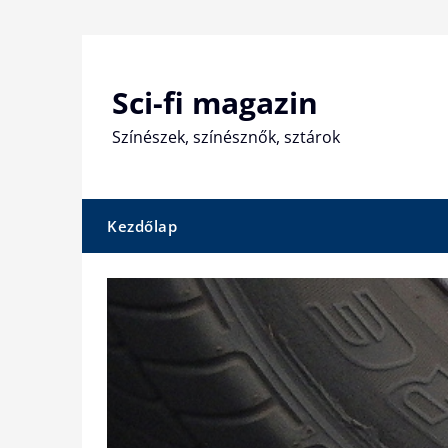
Skip
to
content
Sci-fi magazin
Színészek, színésznők, sztárok
Kezdőlap