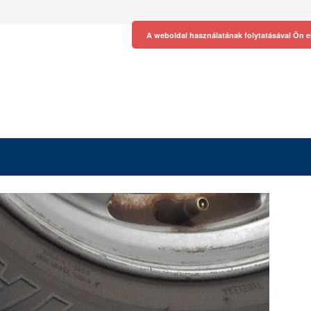
A weboldal használatának folytatásával Ön e