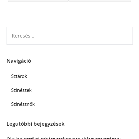
KERESÉS:
Navigáció
Sztárok
Színészek
Színésznők
Legutóbbi bejegyzések
Okuloplasztikai sebész szakorvosok Magyarországon: