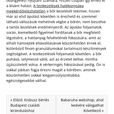
odafigyelést nyújtani számára, hiszen csupán így érheti el
a kívánt hatást.
A testkezelések hatékonysága
megkérdőjelezhetetlen
a bőr kezelését tekintve, hiszen
már az első ápolást követően is érezhető és szemmel
látható változások mehetnek végbe a bőrén, nem beszélve
a tartós kezelések eredményeiről.
Az ápolási folyamatok
során, kiemelkedő figyelmet fordítanak a bőr megfelelő
légzésére, a hatóanyag felvételének fokozására, amit az
elhalt hámsejtek eltávolításának köszönhetően érnek el,
különböző finom granulátumokat tartalmazó készítmények
segítségével. A testkezelések folyamatát követően, a bőr
puhává, selymessé válik, azt az érzetet keltve, mintha
újjászületett volna. A vérkeringés fokozásával pedig, Ön is
sokkal jobban fogja érezni magát a bőrében, aminek
köszönhetően sokkal kiegyensúlyozottabbá,
egészségesebbé válhat.
« Előző: Kisbusz bérlés
Babaruha webshop, ahol
Budapest családi
kedvére válogathat
kiránduláshoz
:Következő »