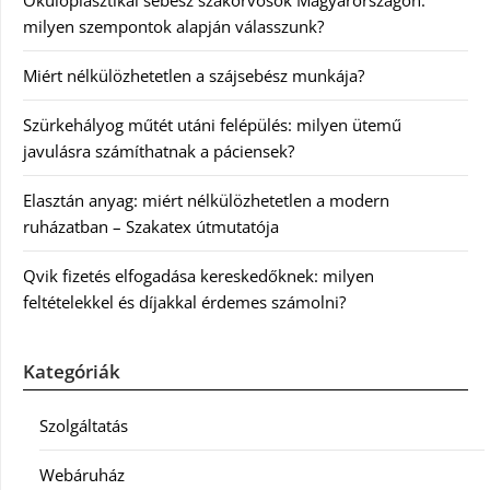
milyen szempontok alapján válasszunk?
Miért nélkülözhetetlen a szájsebész munkája?
Szürkehályog műtét utáni felépülés: milyen ütemű
javulásra számíthatnak a páciensek?
Elasztán anyag: miért nélkülözhetetlen a modern
ruházatban – Szakatex útmutatója
Qvik fizetés elfogadása kereskedőknek: milyen
feltételekkel és díjakkal érdemes számolni?
Kategóriák
Szolgáltatás
Webáruház