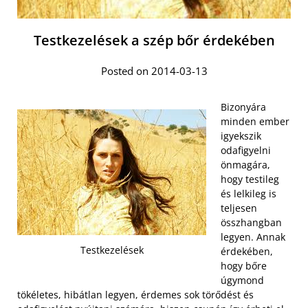
Testkezelések a szép bőr érdekében
Posted on 2014-03-13
Bizonyára
minden ember
igyekszik
odafigyelni
önmagára,
hogy testileg
és lelkileg is
teljesen
összhangban
legyen. Annak
Testkezelések
érdekében,
hogy bőre
úgymond
tökéletes, hibátlan legyen, érdemes sok törődést és