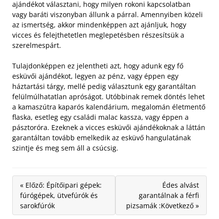
ajándékot választani, hogy milyen rokoni kapcsolatban
vagy baráti viszonyban állunk a párral. Amennyiben közeli
az ismertség, akkor mindenképpen azt ajánljuk, hogy
vicces és felejthetetlen meglepetésben részesítsük a
szerelmespárt.
Tulajdonképpen ez jelentheti azt, hogy adunk egy fő
esküvői ajándékot, legyen az pénz, vagy éppen egy
háztartási tárgy, mellé pedig választunk egy garantáltan
felülmúlhatatlan apróságot. Utóbbinak remek döntés lehet
a kamaszútra kaparós kalendárium, megalomán életmentő
flaska, esetleg egy családi malac kassza, vagy éppen a
pásztoróra. Ezeknek a vicces esküvői ajándékoknak a láttán
garantáltan tovább emelkedik az esküvő hangulatának
szintje és meg sem áll a csúcsig.
« Előző: Építőipari gépek:
Édes alvást
fúrógépek, ütvefúrók és
garantálnak a férfi
sarokfúrók
pizsamák :Következő »