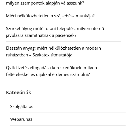
milyen szempontok alapján válasszunk?
Miért nélkülözhetetlen a szájsebész munkája?
Szürkehályog műtét utáni felépülés: milyen ütemű
javulásra számíthatnak a páciensek?
Elasztán anyag: miért nélkülözhetetlen a modern
ruházatban – Szakatex útmutatója
Qvik fizetés elfogadása kereskedőknek: milyen
feltételekkel és díjakkal érdemes számolni?
Kategóriák
Szolgáltatás
Webáruház