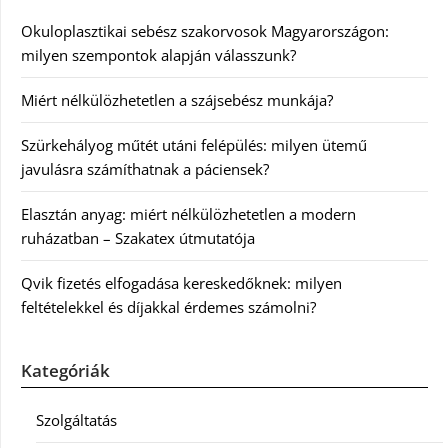
Okuloplasztikai sebész szakorvosok Magyarországon:
milyen szempontok alapján válasszunk?
Miért nélkülözhetetlen a szájsebész munkája?
Szürkehályog műtét utáni felépülés: milyen ütemű
javulásra számíthatnak a páciensek?
Elasztán anyag: miért nélkülözhetetlen a modern
ruházatban – Szakatex útmutatója
Qvik fizetés elfogadása kereskedőknek: milyen
feltételekkel és díjakkal érdemes számolni?
Kategóriák
Szolgáltatás