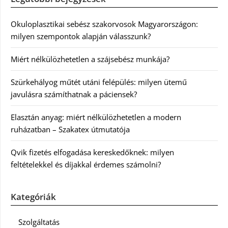
Okuloplasztikai sebész szakorvosok Magyarországon:
milyen szempontok alapján válasszunk?
Miért nélkülözhetetlen a szájsebész munkája?
Szürkehályog műtét utáni felépülés: milyen ütemű
javulásra számíthatnak a páciensek?
Elasztán anyag: miért nélkülözhetetlen a modern
ruházatban – Szakatex útmutatója
Qvik fizetés elfogadása kereskedőknek: milyen
feltételekkel és díjakkal érdemes számolni?
Kategóriák
Szolgáltatás