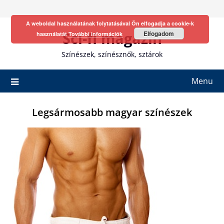
Skip
to
A weboldal használatának folytatásával Ön elfogadja a cookie-k
content
Sci-fi magazin
Elfogadom
használatát
További információk
Színészek, színésznők, sztárok
Menu
Legsármosabb magyar színészek