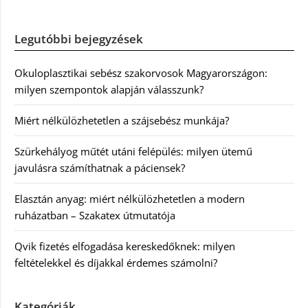
Legutóbbi bejegyzések
Okuloplasztikai sebész szakorvosok Magyarországon:
milyen szempontok alapján válasszunk?
Miért nélkülözhetetlen a szájsebész munkája?
Szürkehályog műtét utáni felépülés: milyen ütemű
javulásra számíthatnak a páciensek?
Elasztán anyag: miért nélkülözhetetlen a modern
ruházatban – Szakatex útmutatója
Qvik fizetés elfogadása kereskedőknek: milyen
feltételekkel és díjakkal érdemes számolni?
Kategóriák